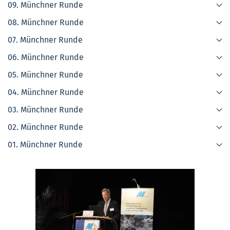
09. Münchner Runde
08. Münchner Runde
07. Münchner Runde
06. Münchner Runde
05. Münchner Runde
04. Münchner Runde
03. Münchner Runde
02. Münchner Runde
01. Münchner Runde