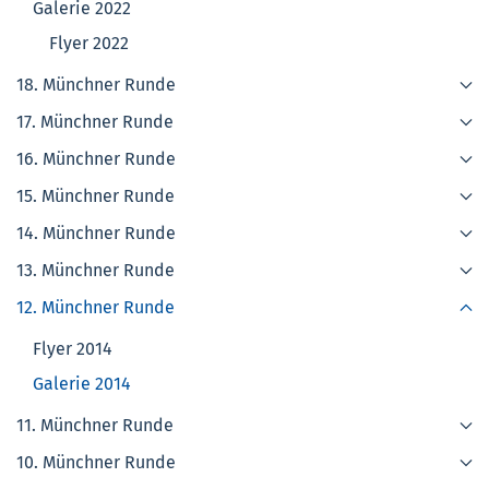
Galerie 2022
Flyer 2022
18. Münchner Runde
17. Münchner Runde
16. Münchner Runde
15. Münchner Runde
14. Münchner Runde
13. Münchner Runde
12. Münchner Runde
Flyer 2014
Galerie 2014
11. Münchner Runde
10. Münchner Runde