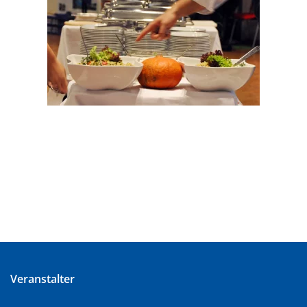
Veranstalter